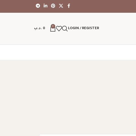
0
LOGIN / REGISTER
0
.د.ب