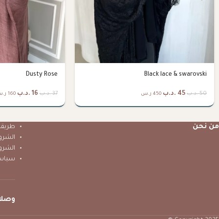
Dusty Rose
Black lace & swarovski
45
.د.ب
16
.د.ب
50
.د.ب
37
.د.ب
450 ر.س
160 ر.س
من نحن
طريقة 
الشرو
الشرو
سياس
وصلا