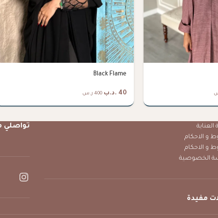
Black Flame
40
.د.ب
400 ر.س
تواصلي م
العناية
ط و الاحكام
ط و الاحكام
ة الخصوصية
ت مفيدة