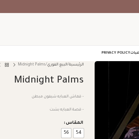
غبات
PRIVACY POLICY
الرئيسية
البيع الفوري
Midnight Palms
Midnight Palms
– قماش العبايه شيفون مبطن
– قصة العبايه بشت
المقاس
56
54