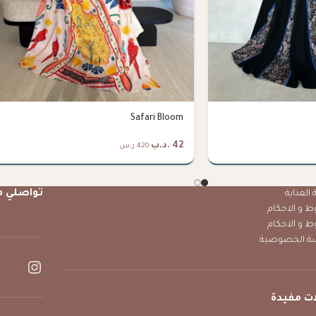
Safari Bloom
42
.د.ب
420 ر.س
تواصلي م
العناية
ط و الاحكام
ط و الاحكام
ة الخصوصية
ت مفيدة