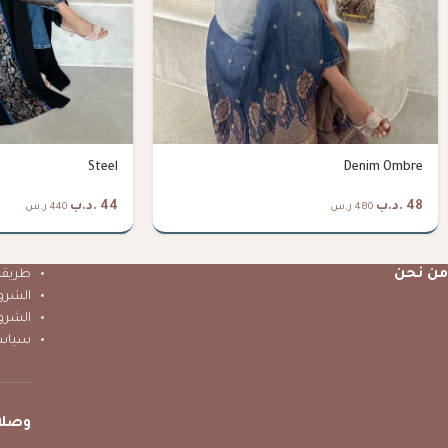
Steel
Denim Ombre
48
.د.ب
44
.د.ب
480 ر.س
440 ر.س
من نحن
طريقة 
الشرو
الشرو
سياس
وصلا