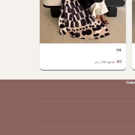
Pepsi Blue
Ink
40
.د.ب
38
.د.ب
400 ر.س
380 ر.س
عنا