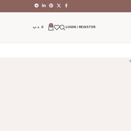
0
LOGIN / REGISTER
0
.د.ب