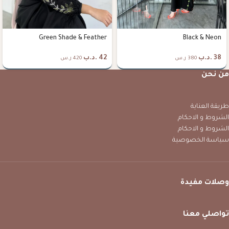
Green Shade & Feather
Black & Neon
38
.د.ب
42
.د.ب
380 ر.س
420 ر.س
من نحن
طريقة العناية
الشروط و الاحكام
الشروط و الاحكام
سياسة الخصوصية
وصلات مفيدة
تواصلي معنا