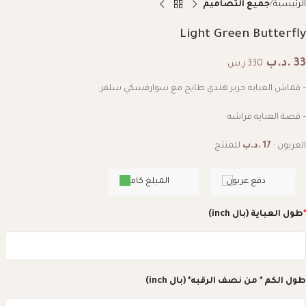
الرئيسية
جميع التصاميم
Light Green Butterfly
33
.د.ب
330 ر.س
– قماش العبايه حرير هندي طايح مع سوارفسكي سلفر
– قصة العبايه فراشه
العربون :
17
.د.ب
للمنتج
دفع عربون
المبلغ كامل
*
طول العباية (بال inch)
طول الكم * من نصف الرقبه* (بال inch)