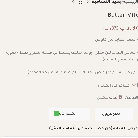
الرئيسية
جميع التصاميم
Butter Milk
37
.د.ب
370 ر.س
– قصة العبايه دبل كلوش
– قماش العبايه لنن مطرز (يوجد اختلاف بسيط في نقشة التطريز فقط – صورة
رقم ٥ توضح النقشه)
– في حال لم يتم ذكر عرض العبايه سيتم اعتماد (٢٨ من جهه وحده)
1 متوفر في المخزون
العربون :
19
.د.ب
للمنتج
دفع عربون
المبلغ كامل
عرض العبايه (من جهه وحده من الامام بالانش)