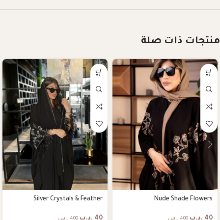
منتجات ذات صلة
Silver Crystals & Feather
Nude Shade Flowers
40
.د.ب
40
.د.ب
400 ر.س
400 ر.س