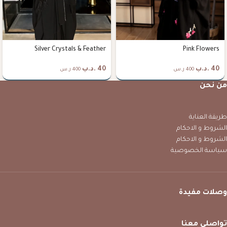
Silver Crystals & Feather
Pink Flowers
40
.د.ب
40
.د.ب
400 ر.س
400 ر.س
من نحن
طريقة العناية
الشروط و الاحكام
الشروط و الاحكام
سياسة الخصوصية
وصلات مفيدة
تواصلي معنا