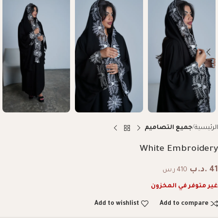
الرئيسية
جميع التصاميم
White Embroidery
41
.د.ب
410 ر.س
غير متوفر في المخزون
Add to wishlist
Add to compare