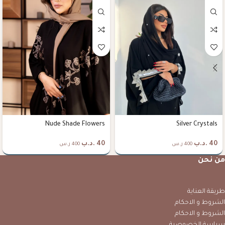
Nude Shade Flowers
Silver Crystals
40
.د.ب
40
.د.ب
400 ر.س
400 ر.س
من نحن
طريقة العناية
الشروط و الاحكام
الشروط و الاحكام