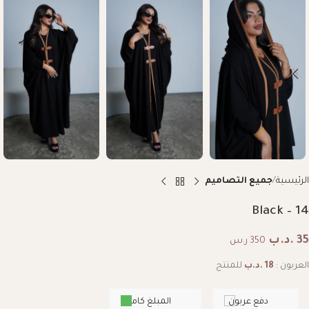
الرئيسية
جميع التصاميم
Black – 14
35
.د.ب
350 ر.س
العربون :
18
.د.ب
للمنتج
دفع عربون
المبلغ كامل