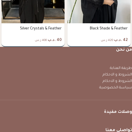
Silver Crystals & Feather
Black Shade & Feather
42
.د.ب
40
.د.ب
420 ر.س
400 ر.س
من نحن
طريقة العناية
الشروط و الاحكام
الشروط و الاحكام
سياسة الخصوصية
وصلات مفيدة
تواصلي معنا