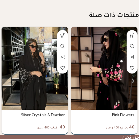
منتجات ذات صلة
Silver Crystals & Feather
Pink Flowers
40
.د.ب
40
.د.ب
400 ر.س
400 ر.س
من نحن