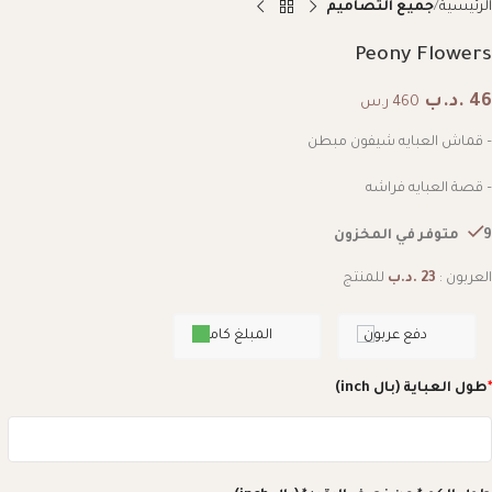
الرئيسية
جميع التصاميم
Peony Flowers
46
.د.ب
460 ر.س
– قماش العبايه شيفون مبطن
– قصة العبايه فراشه
9 متوفر في المخزون
العربون :
23
.د.ب
للمنتج
دفع عربون
المبلغ كامل
*
طول العباية (بال inch)