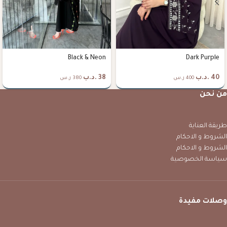
Black & Neon
Dark Purple
40
.د.ب
38
.د.ب
400 ر.س
380 ر.س
من نحن
طريقة العناية
الشروط و الاحكام
الشروط و الاحكام
سياسة الخصوصية
وصلات مفيدة