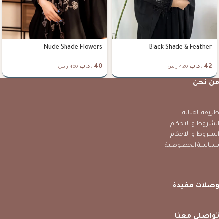
Nude Shade Flowers
Black Shade & Feather
42
.د.ب
40
.د.ب
420 ر.س
400 ر.س
من نحن
طريقة العناية
الشروط و الاحكام
الشروط و الاحكام
سياسة الخصوصية
وصلات مفيدة
تواصلي معنا