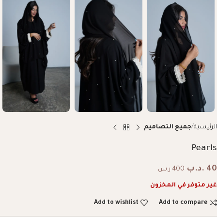
الرئيسية
جميع التصاميم
Pearls
40
.د.ب
400 ر.س
غير متوفر في المخزون
Add to wishlist
Add to compare