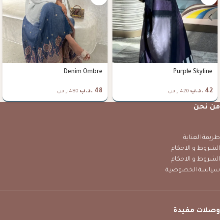
Denim Ombre
Purple Skyline
42
.د.ب
48
.د.ب
420 ر.س
480 ر.س
من نحن
طريقة العناية
الشروط و الاحكام
الشروط و الاحكام
سياسة الخصوصية
وصلات مفيدة