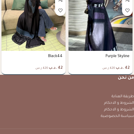
Black44
Purple Skyline
42
.د.ب
42
.د.ب
420 ر.س
420 ر.س
من نحن
طريقة العناية
الشروط و الاحكام
الشروط و الاحكام
سياسة الخصوصية