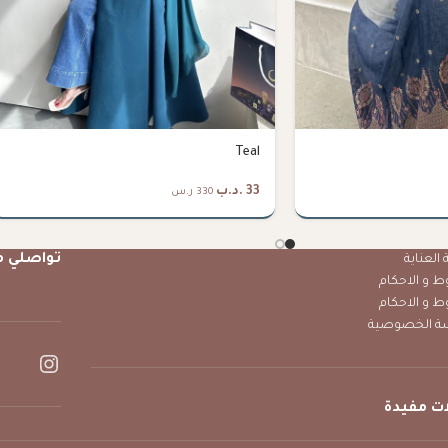
Teal
33
.د.ب
330 ر.س
تواصلي م
العناية
ط و الاحكام
ط و الاحكام
ة الخصوصية
ت مفيدة