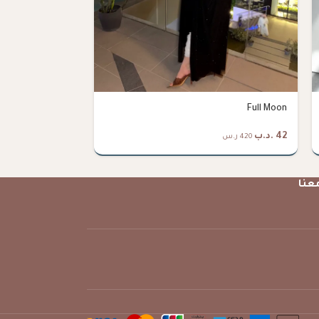
Midnight
Full Moon
42
.د.ب
38
.د.ب
420 ر.س
380 ر.س
عنا