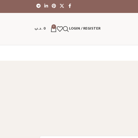
0
LOGIN / REGISTER
0
.د.ب