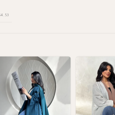
54
,
53