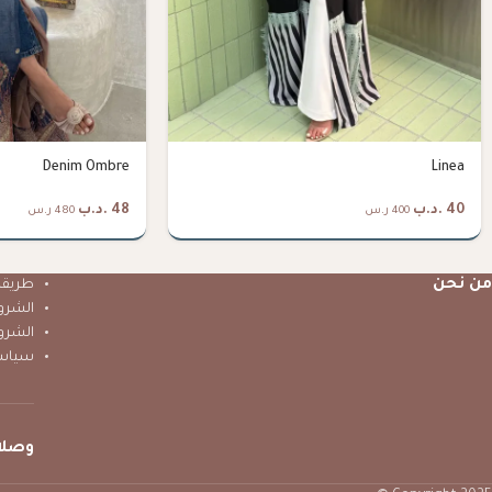
Denim Ombre
Linea
40
.د.ب
48
.د.ب
400 ر.س
480 ر.س
من نحن
طريقة 
الشرو
الشرو
سياس
وصلا