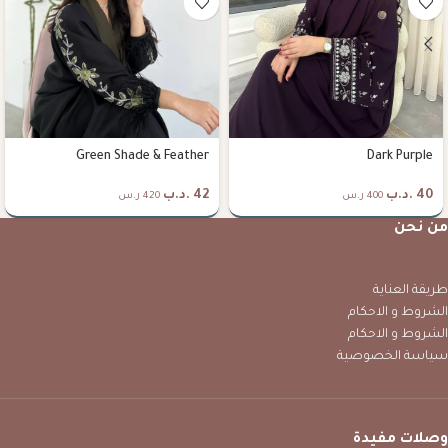
Green Shade & Feather
Dark Purple
40
.د.ب
42
.د.ب
400 ر.س
420 ر.س
من نحن
طريقة العناية
الشروط و الاحكام
الشروط و الاحكام
سياسة الخصوصية
وصلات مفيدة