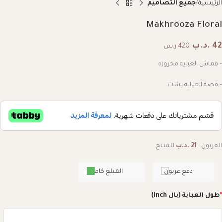
الرئيسية
جميع التصاميم
Makhrooza Floral
42
.د.ب
420 ر.س
– قماش العبايه مخروزه
– قصة العبايه بشت
العربون :
21
.د.ب
للمنتج
دفع عربون
المبلغ كامل
*
طول العباية (بال inch)