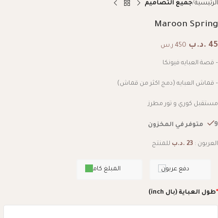
الرئيسية
جميع التصاميم
Maroon Spring
45
.د.ب
450 ر.س
– قصة العبايه فيونكا
– قماش العبايه (دمج اكثر من قماش)
مستقبل كوري و تور مطرز
9 متوفر في المخزون
العربون :
23
.د.ب
للمنتج
دفع عربون
المبلغ كامل
*
طول العباية (بال inch)