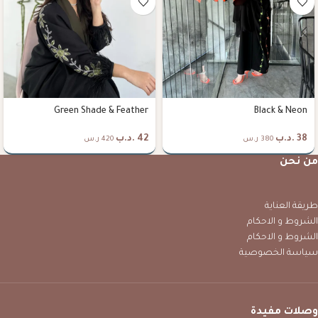
Green Shade & Feather
Black & Neon
38
.د.ب
42
.د.ب
380 ر.س
420 ر.س
من نحن
طريقة العناية
الشروط و الاحكام
الشروط و الاحكام
سياسة الخصوصية
وصلات مفيدة