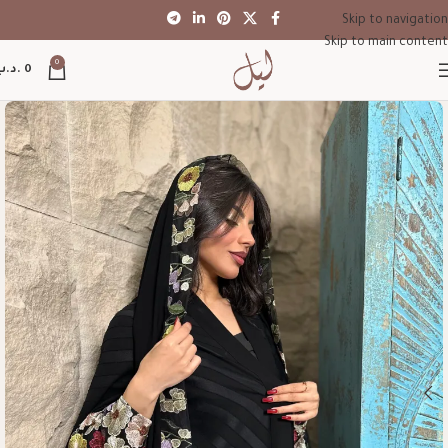
Skip to navigation
Skip to main content
0
0
.د.ب