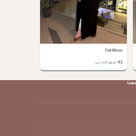
Midnight
Full Moon
42
.د.ب
38
.د.ب
420 ر.س
380 ر.س
عنا