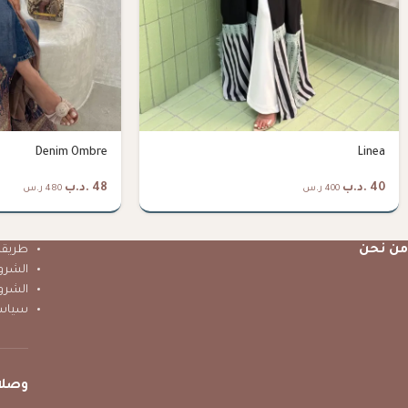
Denim Ombre
Linea
40
.د.ب
48
.د.ب
400 ر.س
480 ر.س
من نحن
طريقة 
الشرو
الشرو
سياس
وصلا