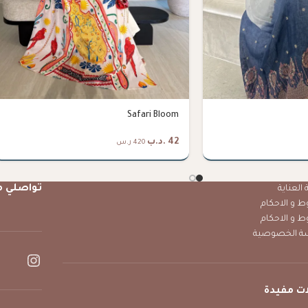
Safari Bloom
42
.د.ب
420 ر.س
تواصلي م
العناية
ط و الاحكام
ط و الاحكام
ة الخصوصية
ت مفيدة