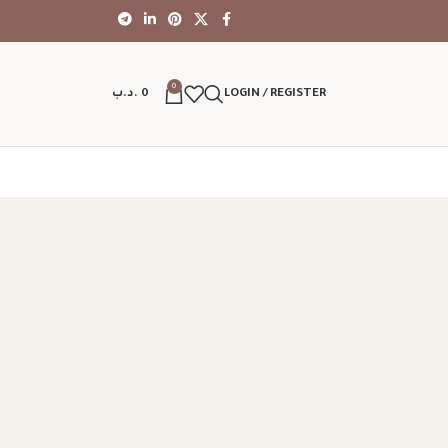
0
LOGIN / REGISTER
0
.د.ب