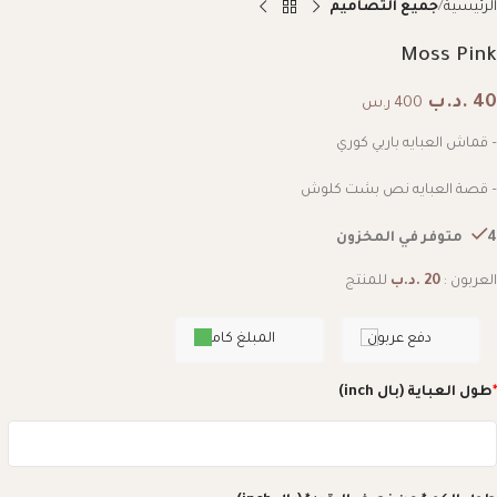
الرئيسية
جميع التصاميم
Moss Pink
40
.د.ب
400 ر.س
– قماش العبايه باربي كوري
– قصة العبايه نص بشت كلوش
4 متوفر في المخزون
العربون :
20
.د.ب
للمنتج
دفع عربون
المبلغ كامل
*
طول العباية (بال inch)