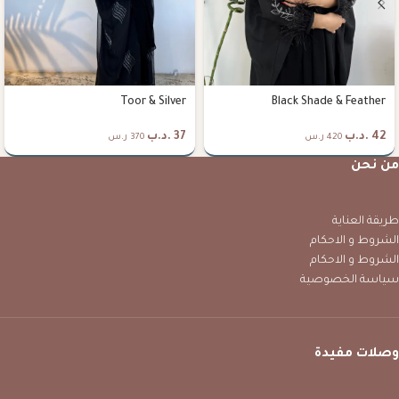
Toor & Silver
Black Shade & Feather
42
.د.ب
37
.د.ب
420 ر.س
370 ر.س
من نحن
طريقة العناية
الشروط و الاحكام
الشروط و الاحكام
سياسة الخصوصية
وصلات مفيدة