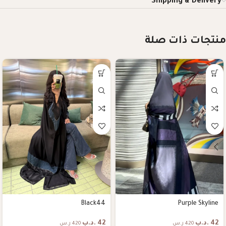
Shipping & Delivery
منتجات ذات صلة
Black44
Purple Skyline
42
.د.ب
42
.د.ب
420 ر.س
420 ر.س