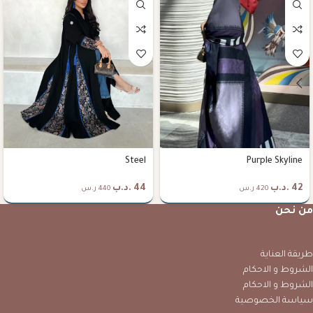
Steel
Purple Skyline
42
.د.ب
44
.د.ب
420 ر.س
440 ر.س
من نحن
طريقة العناية
الشروط و الاحكام
الشروط و الاحكام
سياسة الخصوصية