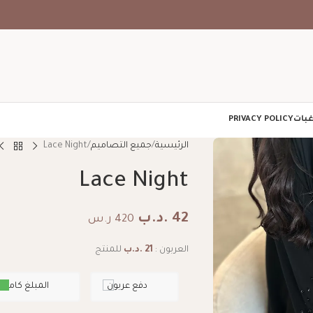
غبات
PRIVACY POLICY
الرئيسية
جميع التصاميم
Lace Night
Lace Night
42
.د.ب
420 ر.س
العربون :
21
.د.ب
للمنتج
دفع عربون
المبلغ كامل