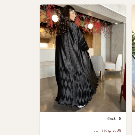
Toor & Crystals
Black – 8
38
.د.ب
40
.د.ب
380 ر.س
400 ر.س