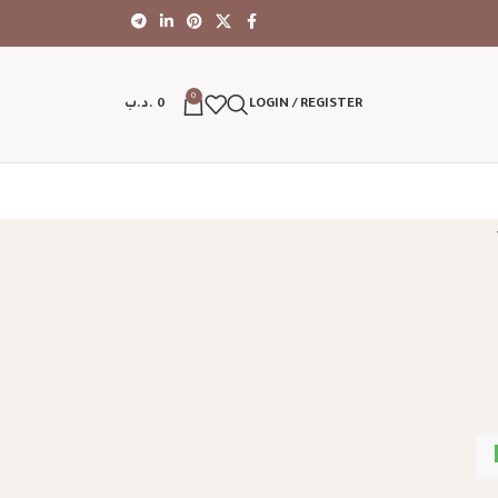
0
LOGIN / REGISTER
0
.د.ب