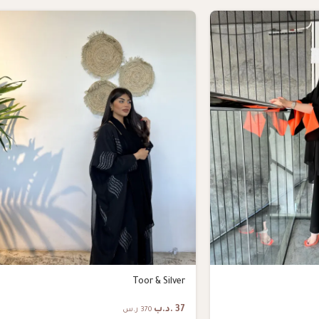
Toor & Silver
37
.د.ب
370 ر.س