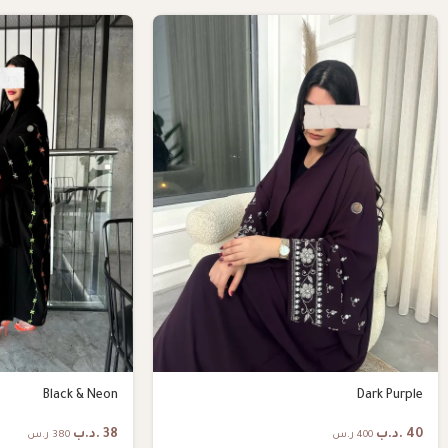
Black & Neon
Dark Purple
40
.د.ب
38
.د.ب
400 ر.س
380 ر.س