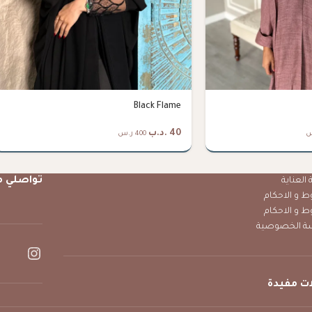
Black Flame
40
.د.ب
400 ر.س
تواصلي م
العناية
ط و الاحكام
ط و الاحكام
ة الخصوصية
ت مفيدة