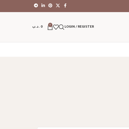
0
LOGIN / REGISTER
0
.د.ب