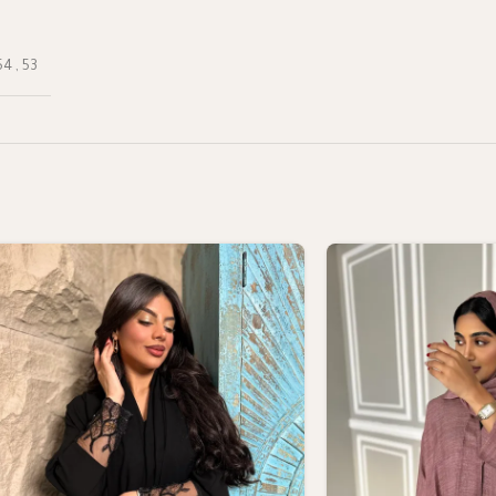
54
,
53