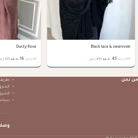
Dusty Rose
Black lace & swarovski
45
.د.ب
16
.د.ب
50
.د.ب
37
.د.ب
450 ر.س
160 ر.س
من نحن
طريقة 
الشرو
الشرو
سياس
وصلا