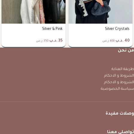
Silver & Pink
Silver Crystals
40
.د.ب
35
.د.ب
400 ر.س
350 ر.س
من نحن
طريقة العناية
الشروط و الاحكام
الشروط و الاحكام
سياسة الخصوصية
وصلات مفيدة
تواصلي معنا