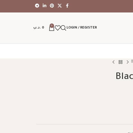
0
LOGIN / REGISTER
0
.د.ب
Bla