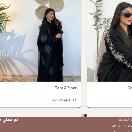
Toor & Silver
Gr
37
.د.ب
370 ر.س
تواصلي م
العناية
ط و الاحكام