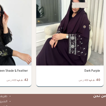
een Shade & Feather
Dark Purple
40
.د.ب
42
.د.ب
400 ر.س
420 ر.س
من نحن
طريقة 
الشرو