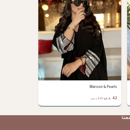
Maroon Glitter
Maroon & Pearls
42
.د.ب
38
.د.ب
420 ر.س
380 ر.س
عنا