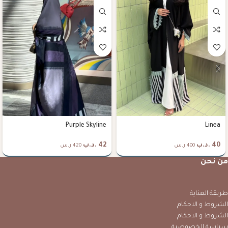
Purple Skyline
Linea
40
.د.ب
42
.د.ب
400 ر.س
420 ر.س
من نحن
طريقة العناية
الشروط و الاحكام
الشروط و الاحكام
سياسة الخصوصية