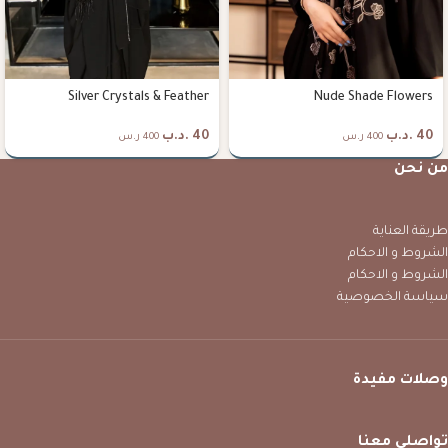
Silver Crystals & Feather
Nude Shade Flowers
40
.د.ب
40
.د.ب
400 ر.س
400 ر.س
من نحن
طريقة العناية
الشروط و الاحكام
الشروط و الاحكام
سياسة الخصوصية
وصلات مفيدة
تواصلي معنا