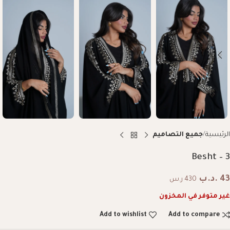
الرئيسية
جميع التصاميم
Besht – 3
43
.د.ب
430 ر.س
غير متوفر في المخزون
Add to wishlist
Add to compare