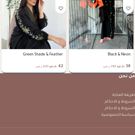
Green Shade & Feather
Black & Neon
38
.د.ب
42
.د.ب
380 ر.س
420 ر.س
من نحن
طريقة العناية
الشروط و الاحكام
الشروط و الاحكام
سياسة الخصوصية