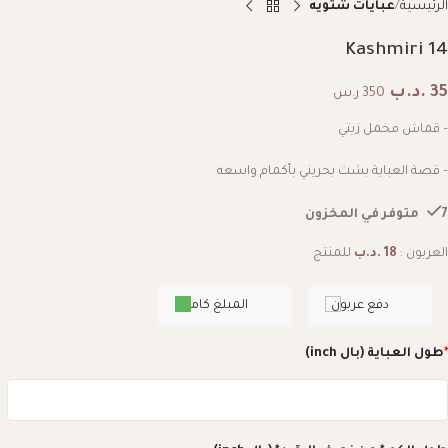
الرئيسية
عبايات شتويه
Kashmiri 14
35
.د.ب
350 ر.س
– قماش مخمل زيتي
– قصة العباية بشت بحريني بأكمام واسعه
7 متوفر في المخزون
العربون :
18
.د.ب
للمنتج
دفع عربون
المبلغ كامل
*
طول العباية (بال inch)