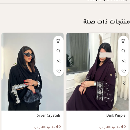
منتجات ذات صلة
Silver Crystals
Dark Purple
40
.د.ب
40
.د.ب
400 ر.س
400 ر.س