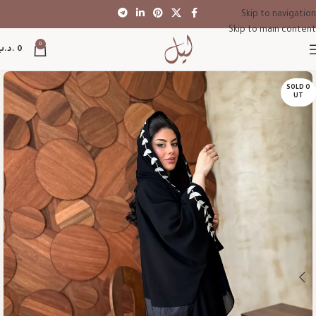
Skip to navigation
Skip to main content
0
0
.د.ب
SOLD O
UT