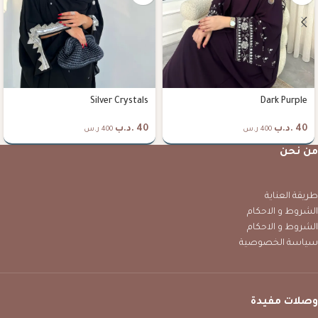
Silver Crystals
Dark Purple
40
.د.ب
40
.د.ب
400 ر.س
400 ر.س
من نحن
طريقة العناية
الشروط و الاحكام
الشروط و الاحكام
سياسة الخصوصية
وصلات مفيدة