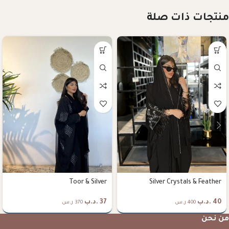
منتجات ذات صلة
Toor & Silver
Silver Crystals & Feather
40
.د.ب
37
.د.ب
400 ر.س
370 ر.س
من نحن