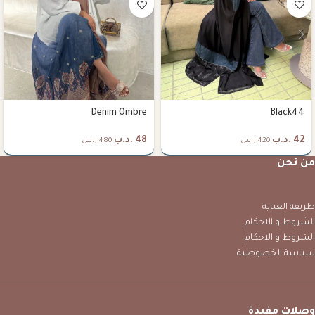
Denim Ombre
Black44
42
.د.ب
48
.د.ب
420 ر.س
480 ر.س
من نحن
طريقة العناية
الشروط و الاحكام
الشروط و الاحكام
سياسة الخصوصية
وصلات مفيدة