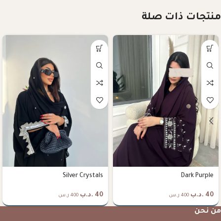
منتجات ذات صلة
Silver Crystals
Dark Purple
40
.د.ب
40
.د.ب
400 ر.س
400 ر.س
من نحن