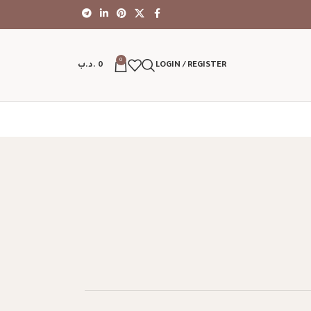
0
LOGIN / REGISTER
0
.د.ب