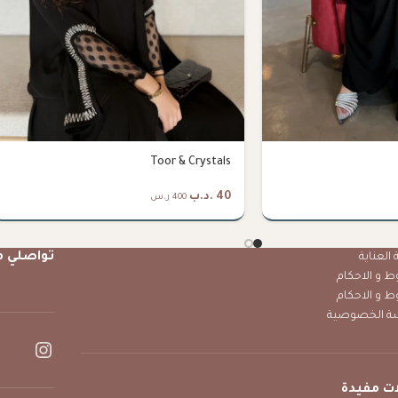
Toor & Crystals
40
.د.ب
400 ر.س
تواصلي م
العناية
ط و الاحكام
ط و الاحكام
ة الخصوصية
ت مفيدة