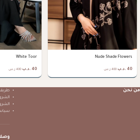
White Toor
Nude Shade Flowers
40
.د.ب
40
.د.ب
400 ر.س
400 ر.س
من نحن
طريقة 
الشرو
الشرو
سياس
وصلا