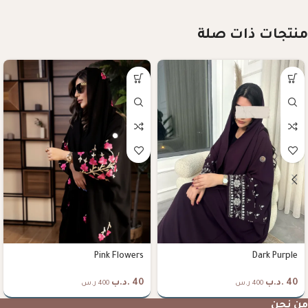
منتجات ذات صلة
Pink Flowers
Dark Purple
40
.د.ب
40
.د.ب
400 ر.س
400 ر.س
من نحن