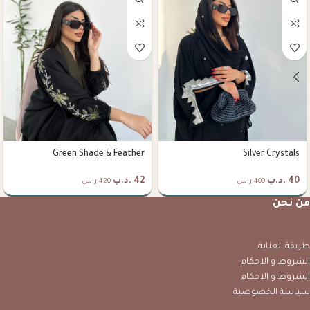
Green Shade & Feather
Silver Crystals
40
.د.ب
42
.د.ب
400 ر.س
420 ر.س
من نحن
طريقة العناية
الشروط و الاحكام
الشروط و الاحكام
سياسة الخصوصية