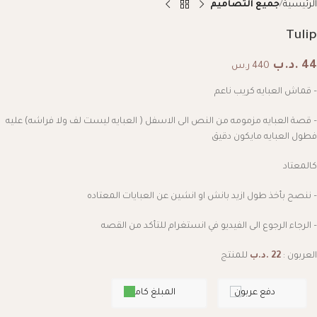
الرئيسية
جميع التصاميم
Tulip
44
.د.ب
440 ر.س
– قماش العبايه كريب ناعم
– قصة العبايه مزمومه من النص الى الاسفل ( العبايه ليست لف ولا فراشه) عليه
فطول العبايه مايكون دقيق
كالمعتاد
– ننصح بأخذ طول ازيد بانش او انشين عن العبايات المعتاده
– الرجاء الرجوع الى الفيديو في انستغرام للتأكد من القصه
العربون :
22
.د.ب
للمنتج
دفع عربون
المبلغ كامل