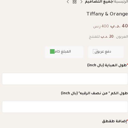
الرئيسية
جميع التصاميم
Tiffany & Orange
40
.د.ب
400 ر.س
العربون :
20
.د.ب
للمنتج
دفع عربون
المبلغ كامل
*
طول العباية (بال inch)
طول الكم * من نصف الرقبه* (بال inch)
*
إضافة طقطق