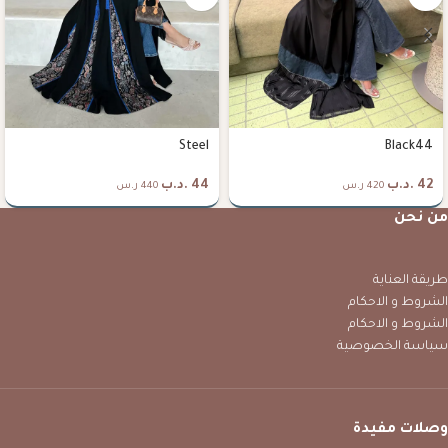
Steel
Black44
42
.د.ب
44
.د.ب
420 ر.س
440 ر.س
من نحن
طريقة العناية
الشروط و الاحكام
الشروط و الاحكام
سياسة الخصوصية
وصلات مفيدة