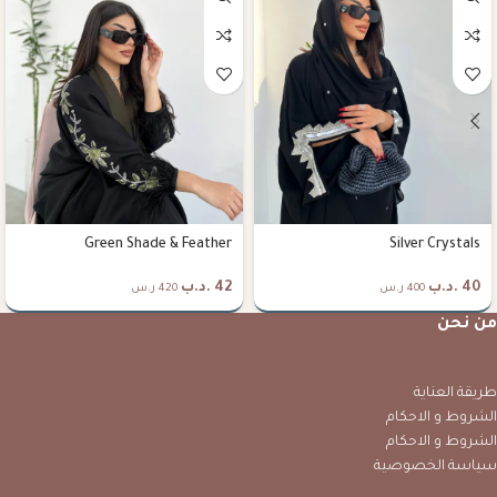
Green Shade & Feather
Silver Crystals
40
.د.ب
42
.د.ب
400 ر.س
420 ر.س
من نحن
طريقة العناية
الشروط و الاحكام
الشروط و الاحكام
سياسة الخصوصية