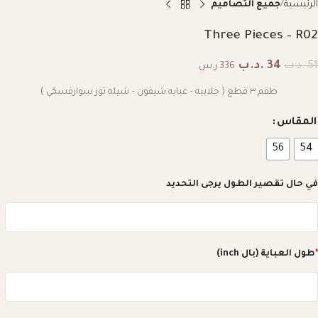
الرئيسية
جميع التصاميم
Three Pieces – R02
34
.د.ب
51
.د.ب
336 ر.س
طقم ٣ قطع ( جلابيه – عبايه شيفون – شيله تور سوارفسكي )
المقاس
56
54
في حال تقصير الطول يرجى التحديد
*
طول العباية (بال inch)