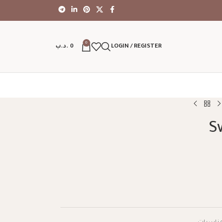
0
LOGIN / REGISTER
0
.د.ب
S