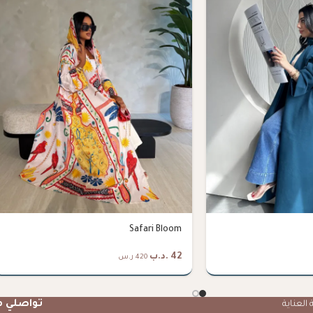
Safari Bloom
42
.د.ب
420 ر.س
تواصلي م
العناية