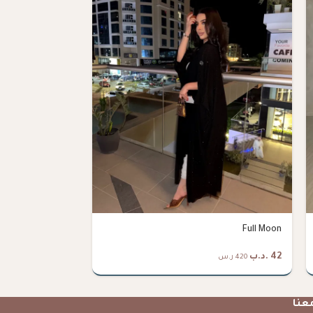
Layali Lace
Full Moon
42
.د.ب
38
.د.ب
420 ر.س
380 ر.س
عنا