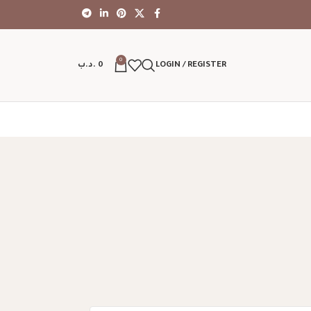
0
LOGIN / REGISTER
0
.د.ب