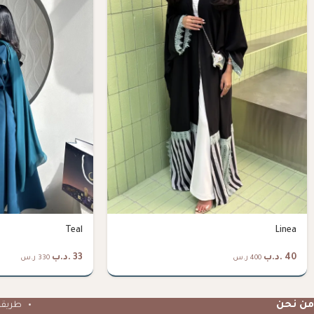
Teal
Linea
40
.د.ب
33
.د.ب
400 ر.س
330 ر.س
من نحن
طريقة 