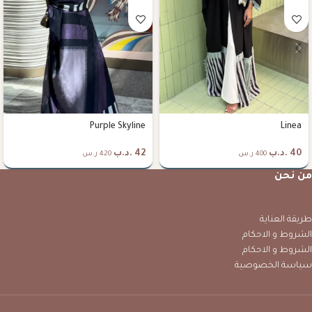
Purple Skyline
Linea
40
.د.ب
42
.د.ب
400 ر.س
420 ر.س
من نحن
طريقة العناية
الشروط و الاحكام
الشروط و الاحكام
سياسة الخصوصية