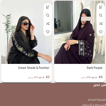
Green Shade & Feather
Dark Purple
40
.د.ب
42
.د.ب
400 ر.س
420 ر.س
من نحن
طريقة العناية
الشروط و الاحكام