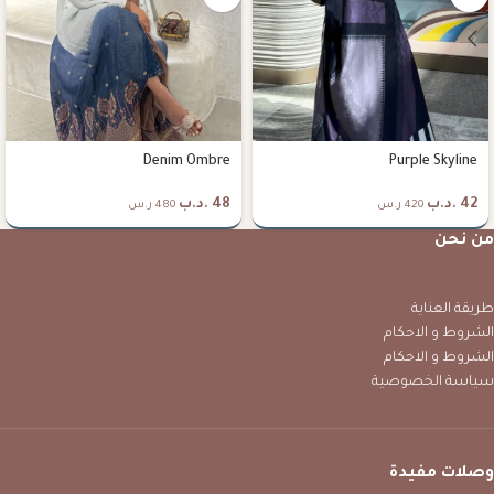
Denim Ombre
Purple Skyline
42
.د.ب
48
.د.ب
420 ر.س
480 ر.س
من نحن
طريقة العناية
الشروط و الاحكام
الشروط و الاحكام
سياسة الخصوصية
وصلات مفيدة