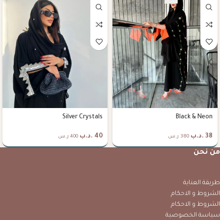
Silver Crystals
Black & Neon
38
.د.ب
40
.د.ب
380 ر.س
400 ر.س
من نحن
طريقة العناية
الشروط و الاحكام
الشروط و الاحكام
سياسة الخصوصية