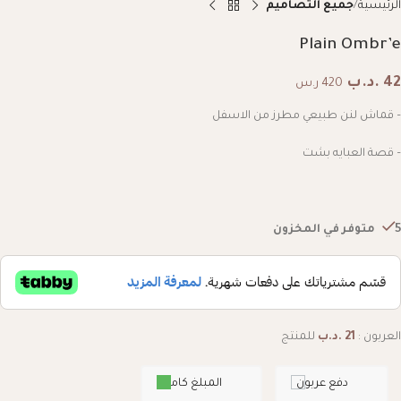
الرئيسية
جميع التصاميم
Plain Ombr’e
42
.د.ب
420 ر.س
– قماش لنن طبيعي مطرز من الاسفل
– قصة العبايه بشت
5 متوفر في المخزون
العربون :
21
.د.ب
للمنتج
دفع عربون
المبلغ كامل