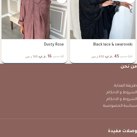
Dusty Rose
Black lace & swarovski
45
.د.ب
16
.د.ب
50
.د.ب
37
.د.ب
450 ر.س
160 ر.س
من نحن
طريقة العناية
الشروط و الاحكام
الشروط و الاحكام
سياسة الخصوصية
وصلات مفيدة