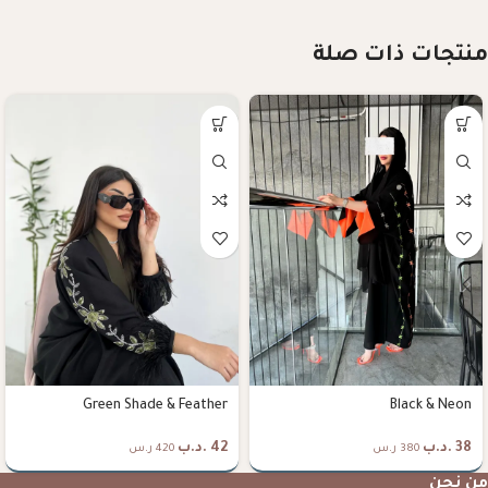
منتجات ذات صلة
Green Shade & Feather
Black & Neon
38
.د.ب
42
.د.ب
380 ر.س
420 ر.س
من نحن