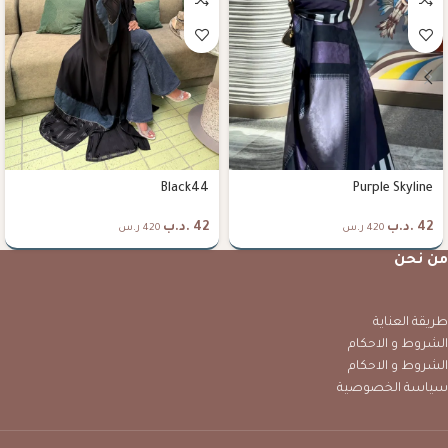
Black44
Purple Skyline
42
.د.ب
42
.د.ب
420 ر.س
420 ر.س
من نحن
طريقة العناية
الشروط و الاحكام
الشروط و الاحكام
سياسة الخصوصية