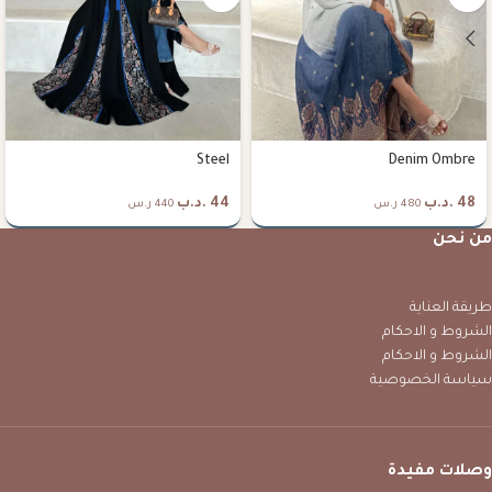
Steel
Denim Ombre
48
.د.ب
44
.د.ب
480 ر.س
440 ر.س
من نحن
طريقة العناية
الشروط و الاحكام
الشروط و الاحكام
سياسة الخصوصية
وصلات مفيدة