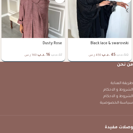
Dusty Rose
Black lace & swarovski
45
.د.ب
16
.د.ب
50
.د.ب
37
.د.ب
450 ر.س
160 ر.س
من نحن
طريقة العناية
الشروط و الاحكام
الشروط و الاحكام
سياسة الخصوصية
وصلات مفيدة