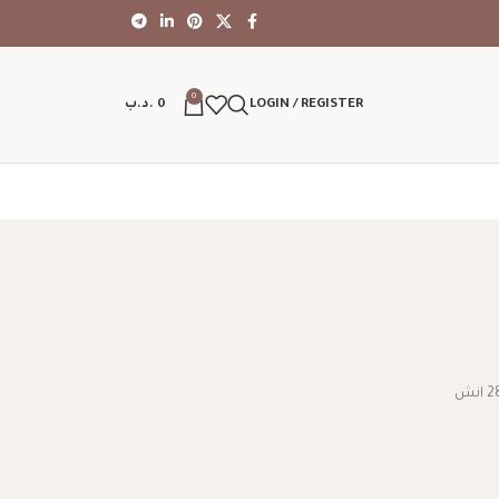
0
LOGIN / REGISTER
0
.د.ب