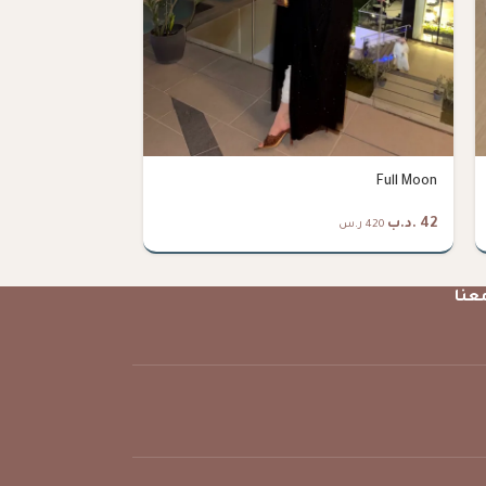
Midnight
Full Moon
42
.د.ب
38
.د.ب
420 ر.س
380 ر.س
عنا