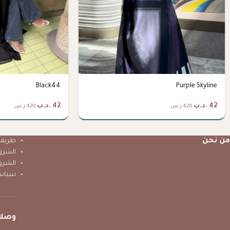
Black44
Purple Skyline
42
.د.ب
42
.د.ب
420 ر.س
420 ر.س
من نحن
طريقة 
الشرو
الشرو
سياس
وصلا