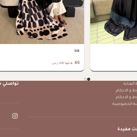
Ink
40
.د.ب
400 ر.س
تواصلي م
العناية
ط و الاحكام
ط و الاحكام
ة الخصوصية
ت مفيدة